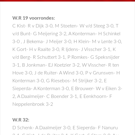
W.R 19 voorrondes:
C Kist- R v Dijk 3-0, M Stoeten- W v/d Steeg 3-0, T
v/d Bunt- G Meijering 3-2, A Konterman- H Schinkel
3-0 , J Bekema- J Meijer 3-0, H Klein- M v Lente 3-0,
K Gort- H v Raalte 3-0, R Ijdens- J Visscher 3-1, K
v/d Berg- R Schuttert 3-1, P Romkes- G Speksnijder
3-1, B Jonkman- EJ Koetzier 3-2, W Visscher- R ten
Hove 3-0, J de Ruiter- A Wind 3-0, P v Grunsven- H
Konterman 3-0, G Riesebos- M Strijker 3-2, E
Sieperda- A Konterman 3-0, E Brouwer- W v Eiken 3-
2, A Daalmeijer- C Boender 3-1, E Eenkhoorn- F
Neppelenbroek 3-2
W.R 32:
D Schenk- A Daalmeijer 3-0, E Sieperda- F Nanuru