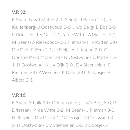
V.R 32:
R Stam- N v/d Molen 2-1, S Kolk- J Bakker 2-0, D
Kluitenberg- J Oostwoud 2-0, J v/d Berg- B Bos 2-0,
P Driessen- T v Olst 2-1, M de Witte- A Mackor 2-0,
M Beens- A Riesebos 2-0, J Rietman- H v Putten 2-0,
D v Dijk- R Kers 2-1, H Pleijzier- L Kappe 2-0, G
Doosje- P v/d Molen 2-0, N Oostwoud- C Potters 2-
1, H Oostwoud- K J v Dijk 2-0 , E v Steenselen- S
Rietman 2-0, A Visscher- K Dalm 2-0, J Doosje- B
Albers 2-1
V.R 16:
R Stam- S Kolk 3-0, D Kluitenberg- J v/d Berg 3-0, P
Driessen- M de Witte 3-2, M Beens- J Rietman 3-0,
H Pleijzier- D v Dijk 3-1, G Doosje- N Oostwoud 3-
0, H Oostwoud- E v Steenselen 3-2, J Doosje- A