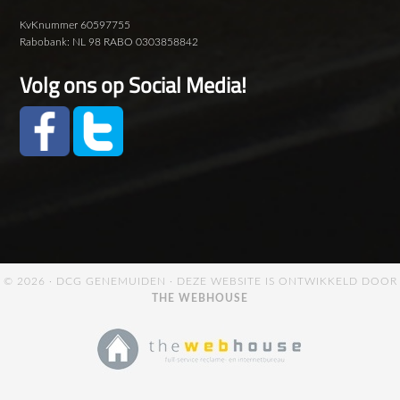
KvKnummer 60597755
Rabobank: NL 98 RABO 0303858842
Volg ons op Social Media!
© 2026 ·
DCG GENEMUIDEN
· DEZE WEBSITE IS ONTWIKKELD DOOR
THE WEBHOUSE