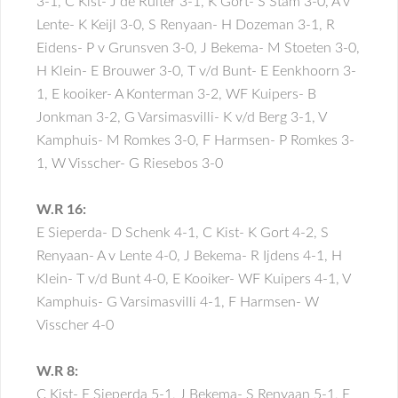
3-1, C Kist- J de Ruiter 3-1, K Gort- S Stam 3-0, A v
Lente- K Keijl 3-0, S Renyaan- H Dozeman 3-1, R
Eidens- P v Grunsven 3-0, J Bekema- M Stoeten 3-0,
H Klein- E Brouwer 3-0, T v/d Bunt- E Eenkhoorn 3-
1, E kooiker- A Konterman 3-2, WF Kuipers- B
Jonkman 3-2, G Varsimasvilli- K v/d Berg 3-1, V
Kamphuis- M Romkes 3-0, F Harmsen- P Romkes 3-
1, W Visscher- G Riesebos 3-0
W.R 16:
E Sieperda- D Schenk 4-1, C Kist- K Gort 4-2, S
Renyaan- A v Lente 4-0, J Bekema- R Ijdens 4-1, H
Klein- T v/d Bunt 4-0, E Kooiker- WF Kuipers 4-1, V
Kamphuis- G Varsimasvilli 4-1, F Harmsen- W
Visscher 4-0
W.R 8:
C Kist- E Sieperda 5-1, J Bekema- S Renyaan 5-1, E